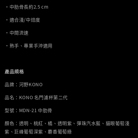
‧中肋骨長約2.5 cm
‧適合淺/中焙度
‧中間流速
‧熟手、專業手沖適用
產品規格
品牌：河野KONO
品名：KONO 名門濾杯第二代
型號：MDN-21 中肋骨
顏色：透明、桃紅、橘、透明紫、彈珠汽水藍、貓眼葡萄淺
紫、巨峰葡萄深紫、麝香葡萄綠