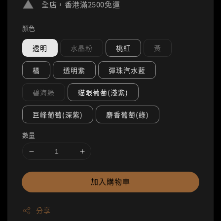
全店，香港滿2500免運
顏色
透明
水晶粉
桃紅
黃
橘
透明紫
彈珠汽水藍
碧海綠
貓眼葡萄(淺紫)
巨峰葡萄(深紫)
麝香葡萄(綠)
數量
加入購物車
分享