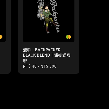
淺中｜BACKPACKER
BLACK BLEND｜濾掛式咖
啡
Regular
NT$ 40
-
NT$ 300
price