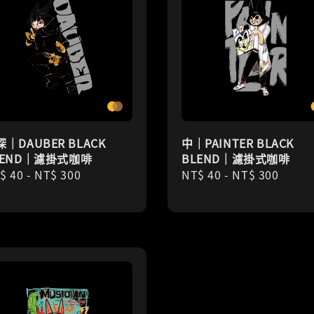
｜DAUBER BLACK
中｜PAINTER BLACK
LEND｜濾掛式咖啡
BLEND｜濾掛式咖啡
gular
$ 40
-
NT$ 300
Regular
NT$ 40
-
NT$ 300
ice
price