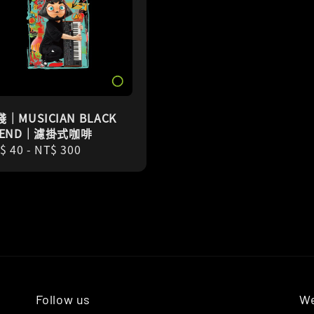
｜MUSICIAN BLACK
LEND｜濾掛式咖啡
gular
$ 40
-
NT$ 300
ice
Follow us
We