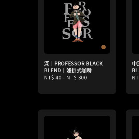
深｜PROFESSOR BLACK
中深
BLEND｜濾掛式咖啡
B
Regular
NT$ 40
-
NT$ 300
Re
NT
price
pr