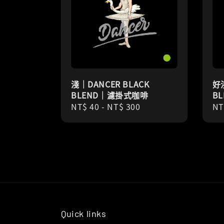
淺｜DANCER BLACK
好淺
BLEND｜濾掛式咖啡
B
Regular
NT$ 40
-
NT$ 300
Re
NT
price
pr
Quick links