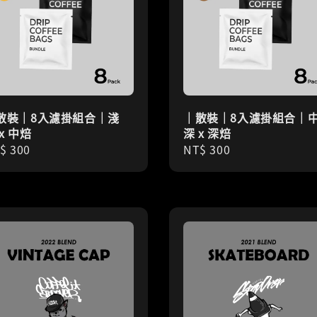
散裝｜8入濾掛組合｜淺
｜散裝｜8入濾掛組合｜
x 中焙
深 x 深焙
gular
$ 300
Regular
NT$ 300
ice
price