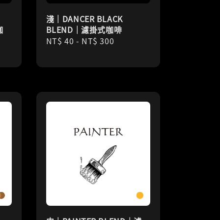
淺｜DANCER BLACK
咖
BLEND｜濾掛式咖啡
Regular
NT$ 40
-
NT$ 300
price