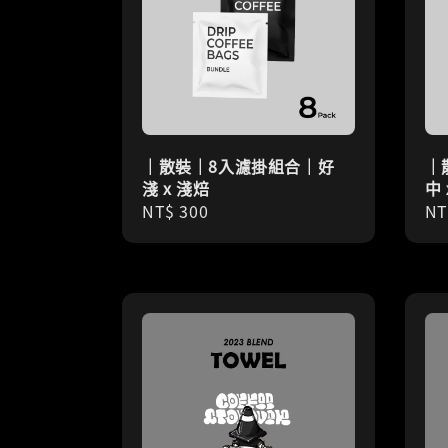
｜散裝｜8入濾掛組合｜好
｜
淺 x 淺焙
中 
Regular
NT$ 300
Re
NT
price
pr