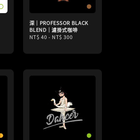
深｜PROFESSOR BLACK
BLEND｜濾掛式咖啡
Regular
NT$ 40
-
NT$ 300
price