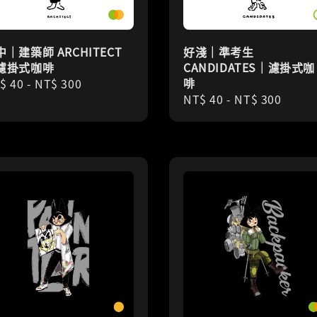
中｜建築師 ARCHITECT
好淺｜準考生
濾掛式咖啡
CANDIDATES｜濾掛式咖
啡
gular
$ 40
-
NT$ 300
Regular
NT$ 40
-
NT$ 300
ice
price