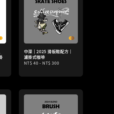
入
中深｜2025 滑板鞋配方｜
掛
濾掛式咖啡
Regular
NT$ 40
-
NT$ 300
price