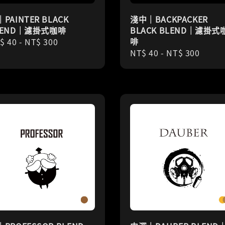
PAINTER BLACK
淺中｜BACKPACKER
LEND｜濾掛式咖啡
BLACK BLEND｜濾掛式
啡
gular
$ 40
-
NT$ 300
Regular
NT$ 40
-
NT$ 300
ice
price