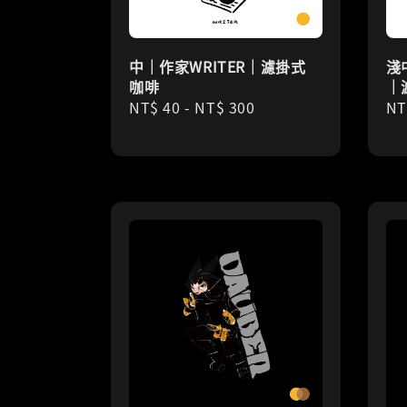
中｜作家WRITER｜濾掛式
淺
咖啡
｜
Regular
NT$ 40
-
NT$ 300
Re
NT
price
pr