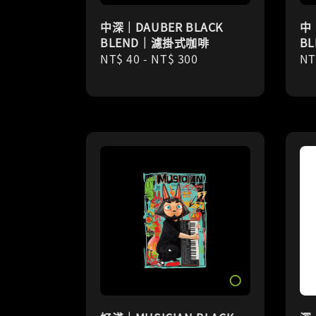
中深｜DAUBER BLACK
中｜
BLEND｜濾掛式咖啡
B
Regular
NT$ 40
-
NT$ 300
Re
NT
price
pr