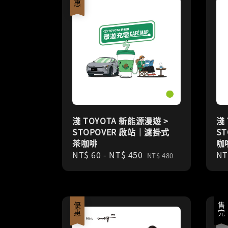
淺 TOYOTA 新能源漫遊 >
淺
STOPOVER 啟站｜濾掛式
S
茶咖啡
咖
Sale
NT$ 60
-
NT$ 450
Regular
Re
NT
NT$ 480
price
price
pr
優惠
優惠
售完