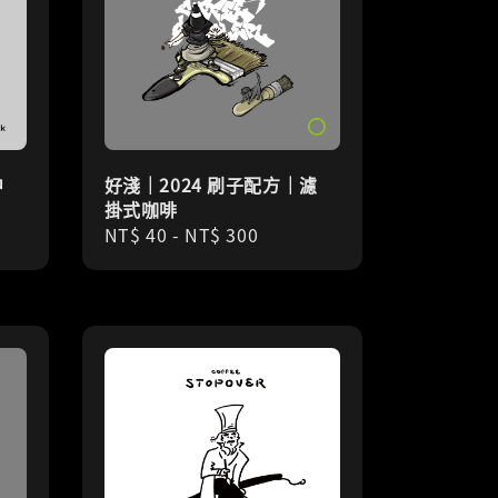
中
好淺｜2024 刷子配方｜濾
掛式咖啡
Regular
NT$ 40
-
NT$ 300
price