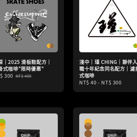
深｜2025 滑板鞋配方｜
淺中｜瑾 CHING｜夥伴
掛式咖啡"限時優惠"
職十年紀念同名配方｜濾
式咖啡
le
$ 300
Regular
NT$ 400
Regular
NT$ 40
-
NT$ 300
ice
price
price