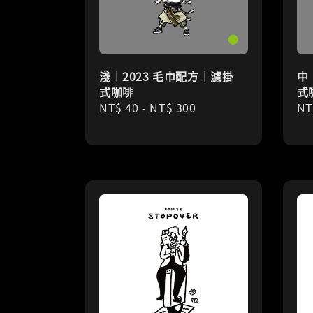
淺｜2023 毛巾配方｜濾掛
中
式咖啡
式
Regular
NT$ 40
-
NT$ 300
Re
NT
price
pr