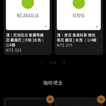
淺｜尼加拉瓜 新塞哥維
淺｜肯亞 馬查科斯 姆松
亞 雞蛋花 | 爪哇 |水洗｜
祖尼 圓豆 | 水洗 ｜1/4磅
Regular
NT$ 275
1/4磅
Regular
NT$ 325
price
price
1
/
3
咖啡禮盒