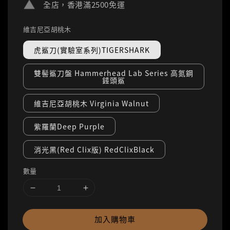
全店，香港滿2500免運
維吉尼亞胡桃木
虎鯊刀(實驗室系列)TIGERSHARK
雙髻鯊刀盤 Hammerhead Lab Series 高氮鋼
錘頭鯊
維吉尼亞胡桃木 Virginia Walnut
紫羅蘭Deep Purple
消光黑(Red Clix版) RedClixBlack
數量
加入購物車