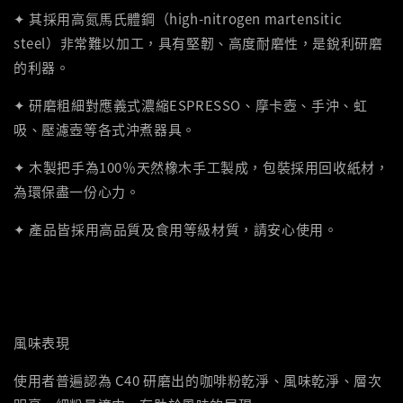
✦ 其採用高氮馬氏體鋼（high-nitrogen martensitic
steel）非常難以加工，具有堅韌、高度耐磨性，是銳利研磨
的利器。
✦ 研磨粗細對應義式濃縮ESPRESSO、摩卡壺、手沖、虹
吸、壓濾壺等各式沖煮器具。
✦ 木製把手為100％天然橡木手工製成，包裝採用回收紙材，
為環保盡一份心力。
✦ 產品皆採用高品質及食用等級材質，請安心使用。
風味表現
使用者普遍認為 C40 研磨出的咖啡粉乾淨、風味乾淨、層次