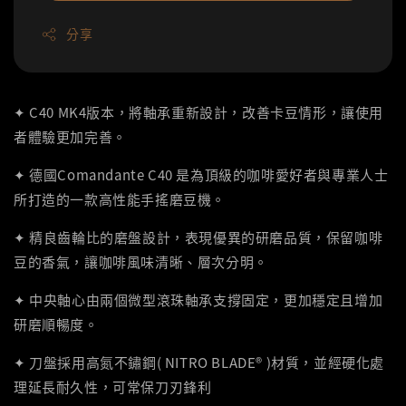
分享
✦ C40 MK4版本，將軸承重新設計，改善卡豆情形，讓使用
者體驗更加完善。
✦ 德國Comandante C40 是為頂級的咖啡愛好者與專業人士
所打造的一款高性能手搖磨豆機。
✦ 精良齒輪比的磨盤設計，表現優異的研磨品質，保留咖啡
豆的香氣，讓咖啡風味清晰、層次分明。
✦ 中央軸心由兩個微型滾珠軸承支撐固定，更加穩定且增加
研磨順暢度。
✦ 刀盤採用高氮不鏽鋼( NITRO BLADE® )材質，並經硬化處
理延長耐久性，可常保刀刃鋒利