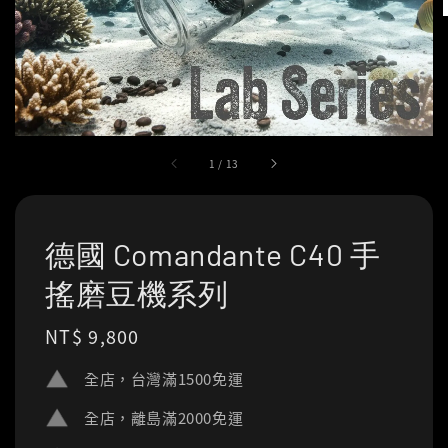
1
/
13
德國 Comandante C40 手
搖磨豆機系列
Regular
NT$ 9,800
price
全店，台灣滿1500免運
全店，離島滿2000免運