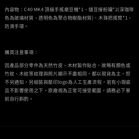
內容物：C40 MK4 頂級手搖磨豆機*1、儲豆接粉罐*2(深咖啡
色為玻璃材質、透明色為聚合物樹酯材質)、木珠把搖臂*1、
防滑手環。
購買注意事項：
因產品部分零件為天然竹皮、木材製作貼合，故略有顏色或
竹紋、木紋等紋理與照片顯示不盡相同，都以現貨為主，恕
不另通知，另組裝與壓印logo為人工生產流程，若有小瑕疵
且不影響使用之下，原廠視為正常可接受範圍，請務必下單
前自行斟酌。