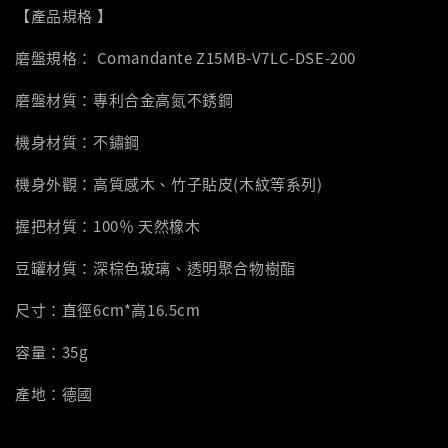
【產品規格 】
磨盤規格： Comandante Z15MB-V7LC-DSE-200
磨盤材質：專利合金高氮不銹鋼
機身材質：不鏽鋼
機身外觀：高質感木、竹子貼皮(木紋等系列)
握把材質：100％ 天然橡木
豆罐材質：深棕色玻璃、透明聚合物樹酯
尺寸：直徑6cm*高16.5cm
容量：35g
產地：德國