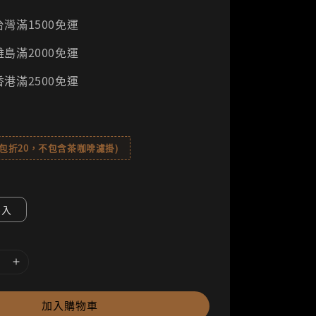
灣滿1500免運
島滿2000免運
港滿2500免運
8包折20，不包含茶咖啡濾掛)
8入
加入購物車