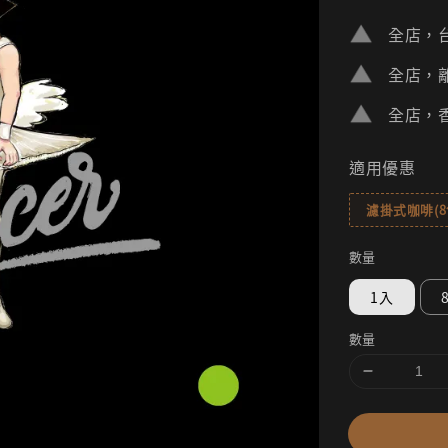
price
全店，台
全店，離
全店，香
適用優惠
濾掛式咖啡(
數量
1入
數量