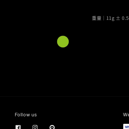
重量｜11g ± 0.5
Follow us
We