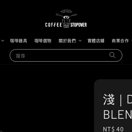
咖啡器具
咖啡選物
關於我們
實體店鋪
商業合作
搜尋
淺｜D
BL
Regular
NT$ 40