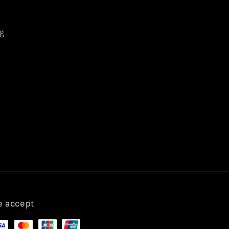
g
 accept