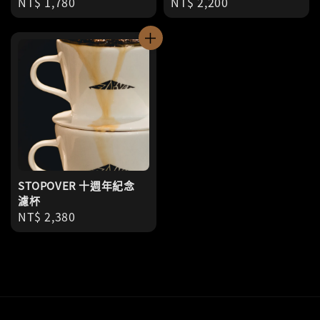
Regular
NT$ 1,780
Regular
NT$ 2,200
price
price
STOPOVER 十週年紀念
濾杯
Regular
NT$ 2,380
price