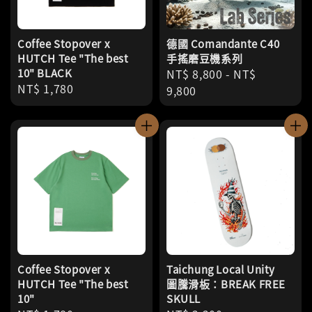
Coffee Stopover x
德國 Comandante C40
HUTCH Tee "The best
手搖磨豆機系列
10" BLACK
Regular
NT$ 8,800
-
NT$
Regular
NT$ 1,780
price
9,800
price
Coffee Stopover x
Taichung Local Unity
HUTCH Tee "The best
圖騰滑板：BREAK FREE
10"
SKULL