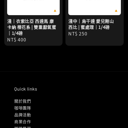
淺｜衣索比亞 西達馬 康
淺中｜烏干達 愛兒剛山
卡納 橙花系 | 雙重厭氧蜜
西比 | 蜜處理｜1/4磅
｜1/4磅
Regular
NT$ 250
Regular
NT$ 400
price
price
Quick links
關於我們
咖啡團隊
品牌活動
商業合作