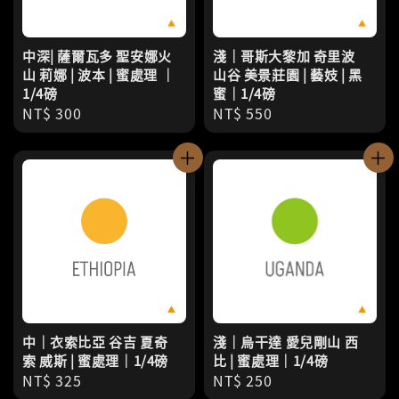
中深| 薩爾瓦多 聖安娜火
淺｜哥斯大黎加 奇里波
山 莉娜 | 波本 | 蜜處理 ｜
山谷 美景莊園 | 藝妓 | 黑
1/4磅
蜜｜1/4磅
Regular
NT$ 300
Regular
NT$ 550
price
price
中｜衣索比亞 谷吉 夏奇
淺｜烏干達 愛兒剛山 西
索 威斯 | 蜜處理｜1/4磅
比 | 蜜處理｜1/4磅
Regular
NT$ 325
Regular
NT$ 250