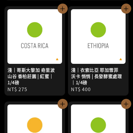
price
price
淺｜哥斯大黎加 奇里波
淺｜衣索比亞 耶加雪菲
山谷 香柏莊園 | 紅蜜｜
沃卡 悄悄 | 長發酵蜜處理
1/4磅
｜1/4磅
Regular
NT$ 275
Regular
NT$ 400
price
price