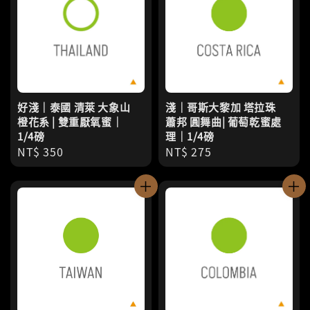
好淺｜泰國 清萊 大象山
淺｜哥斯大黎加 塔拉珠
橙花系 | 雙重厭氧蜜｜
蕭邦 圓舞曲| 葡萄乾蜜處
1/4磅
理｜1/4磅
Regular
NT$ 350
Regular
NT$ 275
price
price