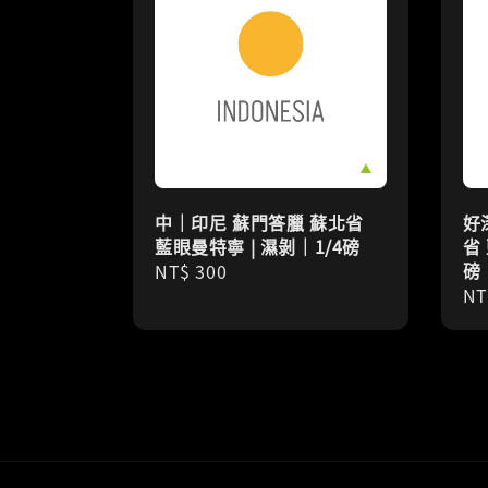
中｜印尼 蘇門答臘 蘇北省
好
藍眼曼特寧 | 濕剝｜1/4磅
省
磅
Regular
NT$ 300
Re
NT
price
pr