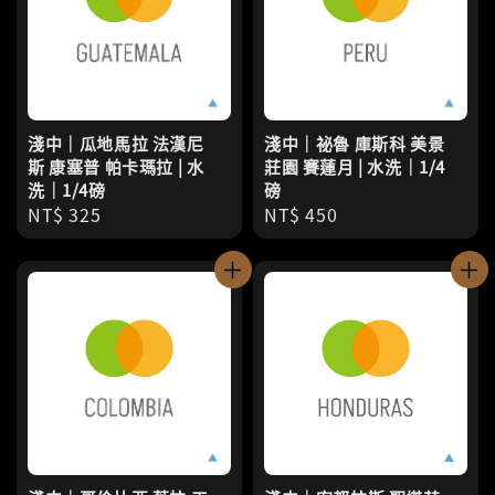
淺中｜瓜地馬拉 法漢尼
淺中｜祕魯 庫斯科 美景
斯 康塞普 帕卡瑪拉 | 水
莊園 賽蓮月 | 水洗｜1/4
洗｜1/4磅
磅
Regular
NT$ 325
Regular
NT$ 450
price
price