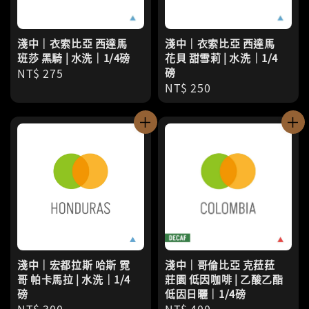
淺中｜衣索比亞 西達馬
淺中｜衣索比亞 西達馬
班莎 黑騎 | 水洗｜1/4磅
花貝 甜雪莉 | 水洗｜1/4
Regular
NT$ 275
磅
Regular
NT$ 250
price
price
淺中｜宏都拉斯 哈斯 霓
淺中｜哥倫比亞 克菈菈
哥 帕卡馬拉 | 水洗｜1/4
莊園 低因咖啡 | 乙酸乙酯
磅
低因日曬｜1/4磅