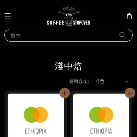
搜尋
淺中焙
排列方式 :