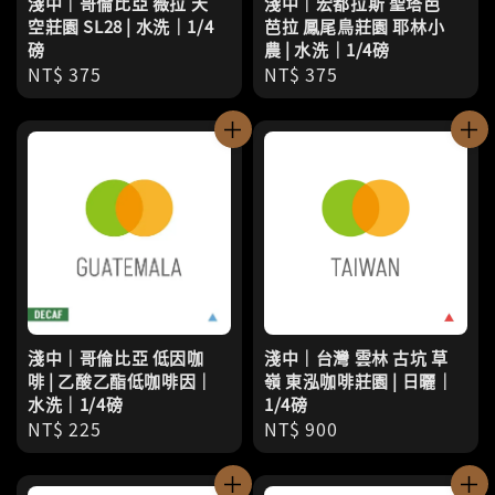
淺中｜哥倫比亞 薇拉 天
淺中｜宏都拉斯 聖塔芭
空莊園 SL28 | 水洗｜1/4
芭拉 鳳尾鳥莊園 耶林小
磅
農 | 水洗｜1/4磅
Regular
NT$ 375
Regular
NT$ 375
price
price
淺中｜哥倫比亞 低因咖
淺中｜台灣 雲林 古坑 草
啡 | 乙酸乙酯低咖啡因｜
嶺 東泓咖啡莊園 | 日曬｜
水洗｜1/4磅
1/4磅
Regular
NT$ 225
Regular
NT$ 900
price
price