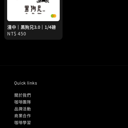
淺中｜黑狗兄3.0｜1/4磅
Regular
NT$ 450
price
Quick links
關於我們
咖啡團隊
品牌活動
商業合作
咖啡學習