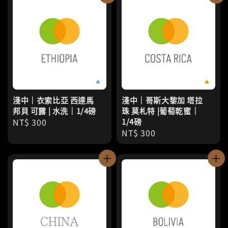
淺中｜衣索比亞 西達馬
淺中｜哥斯大黎加 塔拉
邦貝 可露 | 水洗｜1/4磅
珠 莫札特 |葡萄乾蜜｜
Regular
NT$ 300
1/4磅
Regular
NT$ 300
price
price