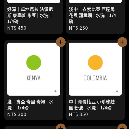
好深｜瓜地馬拉 法漢尼
淺中｜衣索比亞 西達馬
斯 康塞普 象豆 | 水洗｜
花貝 甜雪莉 | 水洗｜1/4
1/4磅
磅
Regular
NT$ 450
Regular
NT$ 250
price
price
淺｜肯亞 奇里 奇姆 | 水
中｜哥倫比亞 小珍珠莊
洗 ｜1/4磅
園 粉波 | 水洗｜1/4磅
Regular
NT$ 300
Regular
NT$ 350
price
price