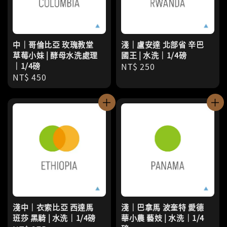
中｜哥倫比亞 玫瑰教堂
淺｜盧安達 北部省 辛巴
草莓小妹 | 酵母水洗處理
國王 | 水洗｜1/4磅
｜1/4磅
Regular
NT$ 250
Regular
NT$ 450
price
price
淺中｜衣索比亞 西達馬
淺｜巴拿馬 波奎特 愛德
班莎 黑騎 | 水洗｜1/4磅
華小農 藝妓 | 水洗｜1/4