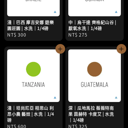
淺｜巴西 摩吉安娜 遊樂
中｜烏干達 齊格紀山谷 |
園莊園 | 水洗｜1/4磅
厭氧水洗｜1/4磅
Regular
NT$ 300
Regular
NT$ 275
price
price
淺｜坦尚尼亞 相思山 利
深｜瓜地馬拉 薇薇特南
昂小農 藝妓 | 水洗｜1/4
果 茵赫特 卡度艾 | 水洗
磅
｜1/4磅
Regular
NT$ 600
Regular
NT$ 325