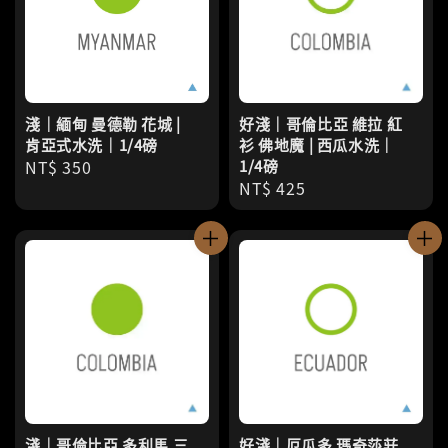
淺｜緬甸 曼德勒 花城 |
好淺｜哥倫比亞 維拉 紅
肯亞式水洗｜1/4磅
衫 佛地魔 | 西瓜水洗｜
Regular
NT$ 350
1/4磅
Regular
NT$ 425
price
price
淺｜哥倫比亞 多利馬 三
好淺｜厄瓜多 瑪奇莎莊