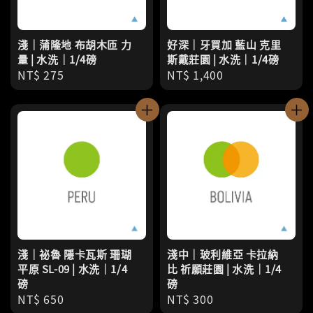
淺｜蒲隆地 布胡木匝 力
好深｜牙買加 藍山 克里
量 | 水洗｜1/4磅
斯戴莊園 | 水洗｜1/4磅
Regular
NT$ 275
Regular
NT$ 1,400
price
price
淺｜祕魯 隱卡瓦斯 珊瑚
淺中｜玻利維亞 卡拉納
平原 SL-09 | 水洗｜1/4
比 祈願莊園 | 水洗｜1/4
磅
磅
Regular
NT$ 650
Regular
NT$ 300