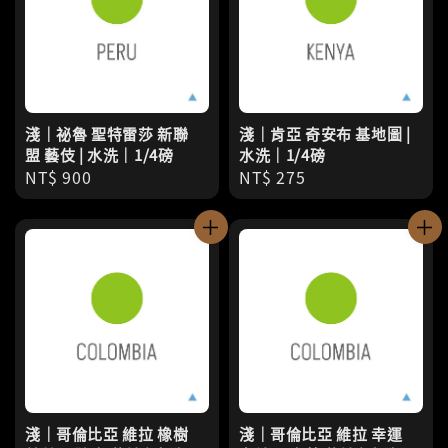
淺｜祕魯 聖特雷莎 新聯
淺｜肯亞 奇安布 基地圖 |
盟 藝伎 | 水洗｜1/4磅
水洗｜1/4磅
Regular
NT$ 900
Regular
NT$ 275
price
price
淺｜哥倫比亞 維拉 橡樹
淺｜哥倫比亞 維拉 幸運