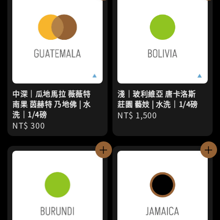
中深｜瓜地馬拉 薇薇特
淺｜玻利維亞 唐卡洛斯
南果 茵赫特 乃地佛 | 水
莊園 藝妓 | 水洗｜1/4磅
洗｜1/4磅
Regular
NT$ 1,500
Regular
NT$ 300
price
price