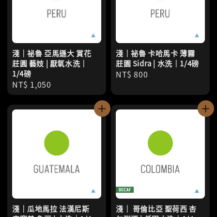
淺｜祕魯 亞馬遜大 賞花
淺｜祕魯 卡哈馬卡 薄霧
莊圓 藝妓 | 厭氧水洗｜
莊園 Sidra | 水洗｜1/4磅
1/4磅
Regular
NT$ 800
Regular
NT$ 1,050
price
price
淺｜瓜地馬拉 法漢尼斯
淺｜ 哥倫比亞 聖荷西 杏