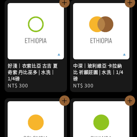
好淺｜衣索比亞 古吉 夏
中深｜玻利維亞 卡拉納
奇索 丹比巫多 | 水洗｜
比 祈願莊園 | 水洗｜1/4
1/4磅
磅
Regular
NT$ 300
Regular
NT$ 300
price
price