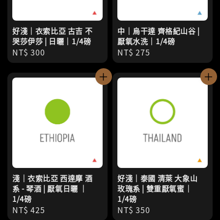
好淺｜衣索比亞 古吉 不
中｜烏干達 齊格紀山谷 |
哭莎伊莎 | 日曬｜1/4磅
厭氧水洗｜1/4磅
Regular
NT$ 300
Regular
NT$ 275
price
price
淺｜衣索比亞 西達摩 酒
好淺｜泰國 清萊 大象山
系 - 琴酒 | 厭氧日曬 ｜
玫瑰系 | 雙重厭氧蜜｜
1/4磅
1/4磅
Regular
NT$ 425
Regular
NT$ 350