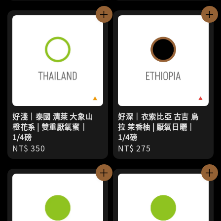
price
price
好淺｜泰國 清萊 大象山
好深｜衣索比亞 古吉 烏
橙花系 | 雙重厭氧蜜｜
拉 茉香柚 | 厭氧日曬｜
1/4磅
1/4磅
Regular
NT$ 350
Regular
NT$ 275
price
price