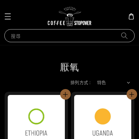
搜尋
厭氧
排列方式 :