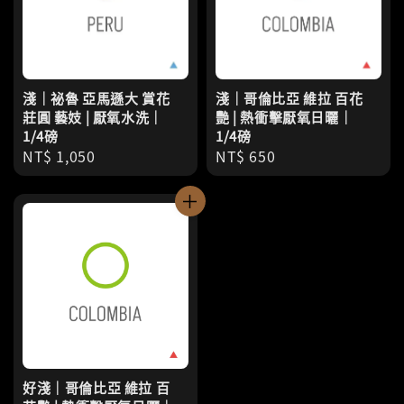
淺｜祕魯 亞馬遜大 賞花
淺｜哥倫比亞 維拉 百花
莊圓 藝妓 | 厭氧水洗｜
艷 | 熱衝擊厭氧日曬｜
1/4磅
1/4磅
Regular
NT$ 1,050
Regular
NT$ 650
price
price
好淺｜哥倫比亞 維拉 百