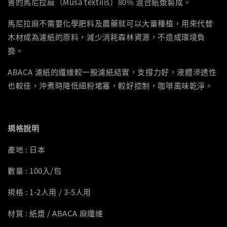
害的馬尼拉麻（Musa textilis）80% 混合紙漿製成。
馬尼拉麻不需要化學肥料及農藥就可以大量種植，用來代替
木材成為濾紙的原料，減少消耗森林資源，不造成環境負
擔。
ABACA 濾紙的纖維較一般濾紙結實，支撐力好，液體滲透性
也較佳，沖煮時降低細粉堵塞，較好控制，咖啡風味乾淨。
規格說明
產地 : 日本
數量 : 100入/包
規格 : 1-2人用 / 3-5人用
材質 : 紙漿 / ABACA 麻纖維