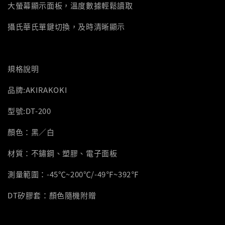
大螢幕顯示面板，溫度數據輕鬆讀取
攝氏華氏單鍵切換，及時清晰顯示
規格說明
品牌:AKIRAKOKI
型號:DT-200
顏色：黑／白
材質：不鏽鋼、塑膠、電子面板
測量範圍：-45℃~200℃/-49℉~392℉
DT矽膠套：顏色隨機附贈