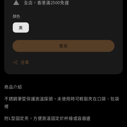
全店，香港滿2500免運
顏色
黑
售完
分享
商品介紹
不銹鋼筆管保護測溫探頭，未使用時可輕鬆夾在口袋、包袋
裡
附L型固定夾，方便測溫固定於杯緣或容器邊