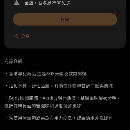
全店，香港滿2500免運
售完
分享
商品介紹
‧全球專利商品 通過SGS美國及歐盟認證
‧活化水質、醇化品感，有助提升咖啡甘醇口感與風味
‧Body圓潤飽滿，Acidity明亮活潑，整體風味層次分明，
修飾咖啡負面的苦澀味和過度發酵風味
‧勿使用清潔劑或菜瓜布用力刷洗，建議清水沖洗即可