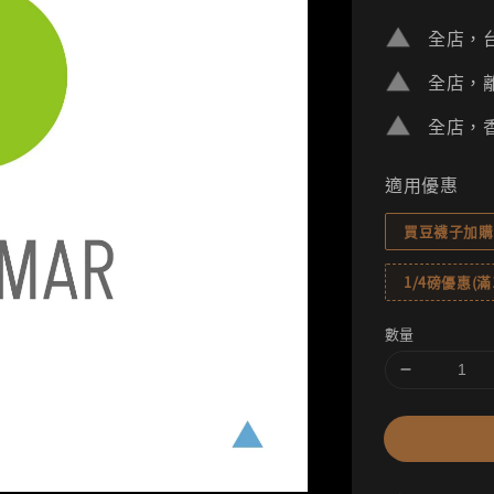
price
全店，台
全店，離
全店，香
適用優惠
買豆襪子加購
1/4磅優惠(滿1
數量