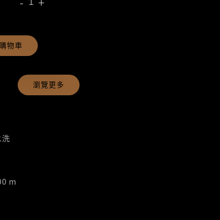
-
+
購物車
瀏覽更多
水洗
00 m