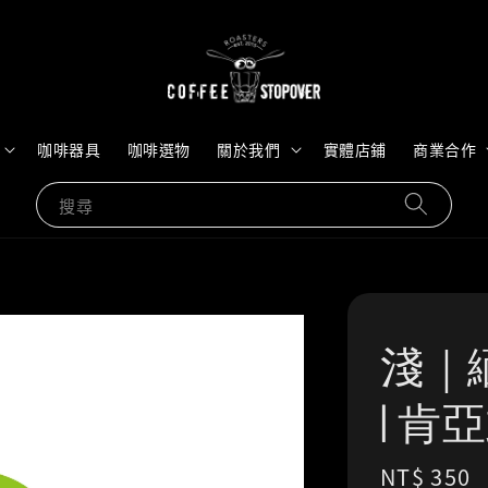
咖啡器具
咖啡選物
關於我們
實體店鋪
商業合作
搜尋
淺｜
| 肯
Regular
NT$ 350