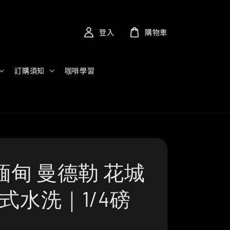
登入
購物車
訂購須知
咖啡學習
緬甸 曼德勒 花城
亞式水洗｜1/4磅