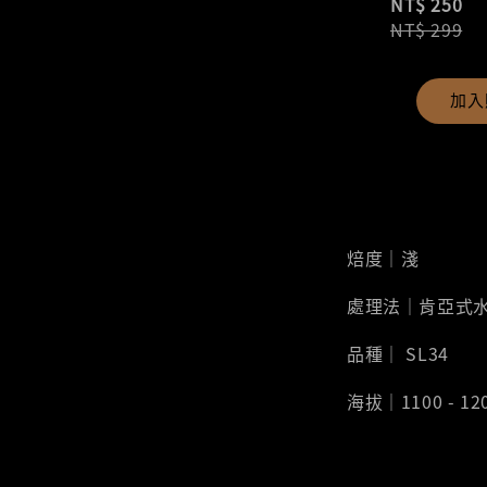
NT$ 250
NT$ 299
加入
焙度｜淺
處理法｜肯亞式
品種｜ SL34
海拔｜1100 - 12