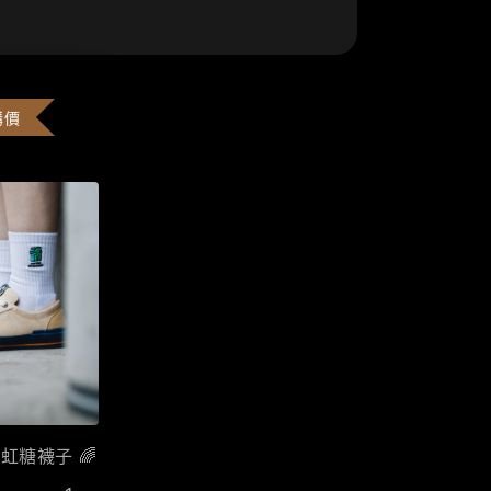
購價
彩虹糖襪子 🌈