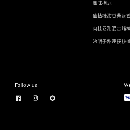
風味描述｜
仙楂糖甜香帶麥
肉桂卷甜混合烤
決明子甜連接核
Follow us
We