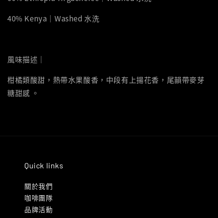
40% Kenya｜Washed 水洗
風味描述｜
柑橘類酸甜，熱帶水果酸香，中段有上揚花香，尾韻帶麥芽
糖甜感 。
Quick links
關於我們
咖啡團隊
品牌活動