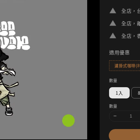
price
全店，台
全店，離
全店，香
適用優惠
濾掛式咖啡(
數量
1入
數量