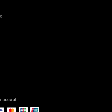
g
 accept