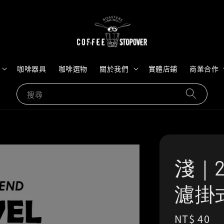
咖啡器具
咖啡選物
關於我們
實體店鋪
商業合作
搜尋
淺｜2
濾掛
Regular
NT$ 40