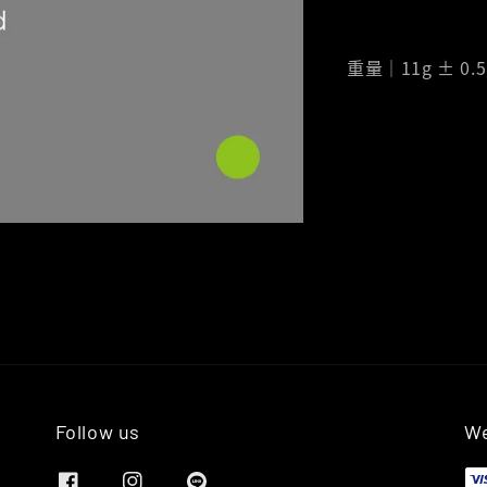
重量｜11g ± 0.5
Follow us
We