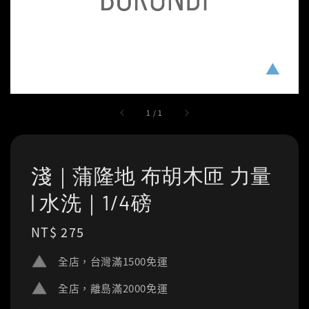
1
/
1
淺｜蒲隆地 布胡木匝 力量
| 水洗｜1/4磅
Regular
NT$ 275
price
全店，台灣滿1500免運
全店，離島滿2000免運