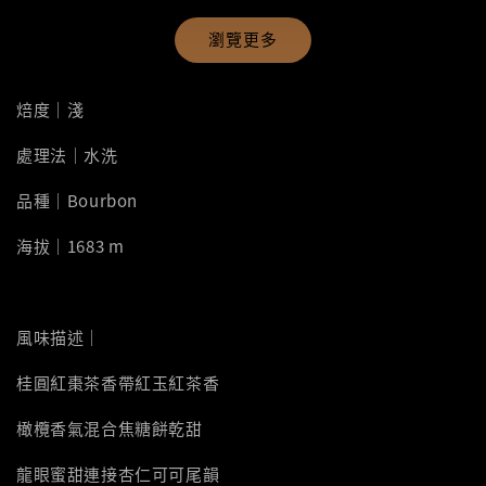
瀏覽更多
焙度｜淺
處理法｜水洗
品種｜Bourbon
海拔｜1683 m
風味描述｜
桂圓紅棗茶香帶紅玉紅茶香
橄欖香氣混合焦糖餅乾甜
龍眼蜜甜連接杏仁可可尾韻