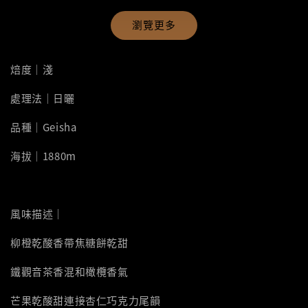
瀏覽更多
焙度｜淺
處理法｜日曬
品種｜Geisha
海拔｜1880m
風味描述｜
柳橙乾酸香帶焦糖餅乾甜
鐵觀音茶香混和橄欖香氣
芒果乾酸甜連接杏仁巧克力尾韻