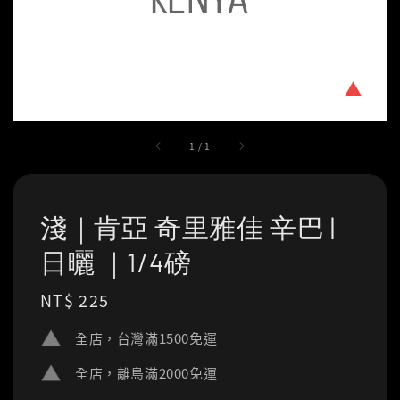
1
/
1
淺｜肯亞 奇里雅佳 辛巴 |
日曬 ｜1/4磅
Regular
NT$ 225
price
全店，台灣滿1500免運
全店，離島滿2000免運