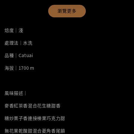
瀏覽更多
焙度｜淺
處理法｜水洗
品種｜Catuai
海拔｜1700 m
風味描述｜
麥香紅茶香混合花生糖甜香
糖炒栗子香連接榛果巧克力甜
無花果乾酸甜混合菱角香尾韻