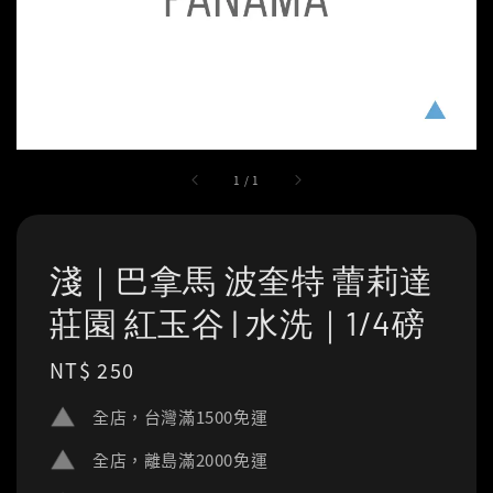
1
/
1
淺｜巴拿馬 波奎特 蕾莉達
莊園 紅玉谷 | 水洗｜1/4磅
Regular
NT$ 250
price
全店，台灣滿1500免運
全店，離島滿2000免運