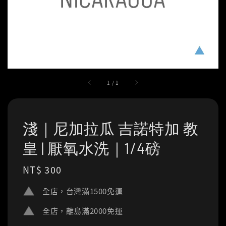
1
/
1
淺｜尼加拉瓜 吉諾特加 教
皇 | 厭氧水洗｜1/4磅
Regular
NT$ 300
price
全店，台灣滿1500免運
全店，離島滿2000免運