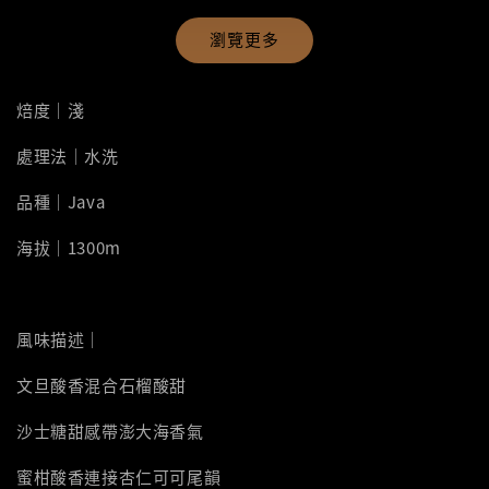
瀏覽更多
焙度｜淺
處理法｜水洗
品種｜Java
海拔｜1300m
風味描述｜
文旦酸香混合石榴酸甜
沙士糖甜感帶澎大海香氣
蜜柑酸香連接杏仁可可尾韻