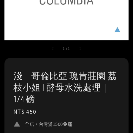
1
/
1
淺｜哥倫比亞 瑰肯莊園 荔
枝小姐 | 酵母水洗處理｜
1/4磅
Regular
NT$ 450
price
全店，台灣滿1500免運