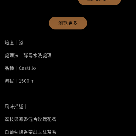
瀏覽更多
焙度｜淺
處理法｜酵母水洗處理
品種｜Castillo
海拔｜1500 m
風味描述｜
荔枝果凍香混合玫瑰花香
白葡萄酸香帶紅玉紅茶香