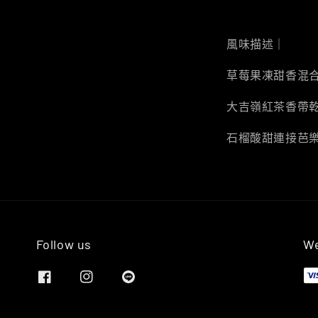
風味描述｜
草莓果凍甜香混
大吉嶺紅茶香帶
石榴酸甜連接芭
Follow us
We