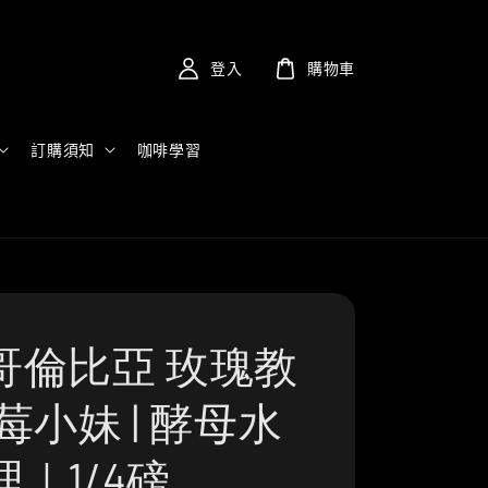
登入
購物車
訂購須知
咖啡學習
哥倫比亞 玫瑰教
莓小妹 | 酵母水
｜1/4磅