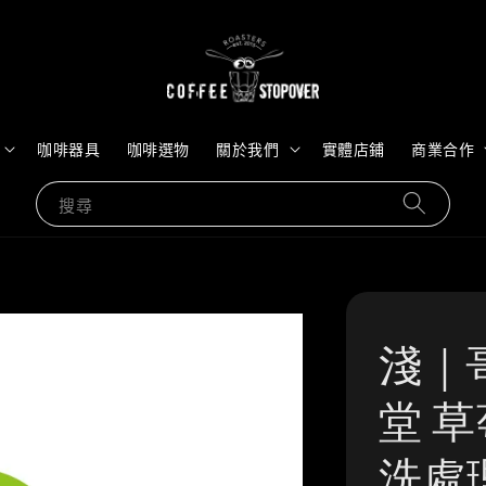
咖啡器具
咖啡選物
關於我們
實體店鋪
商業合作
搜尋
淺｜
堂 草
洗處理