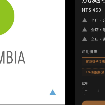
Regular
NT$ 450
price
全店，台
全店，離
全店，香
適用優惠
買豆襪子加購
1/4磅優惠(滿1
數量