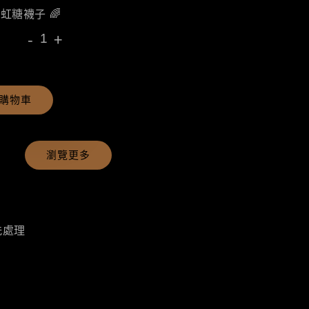
彩虹糖襪子 🌈
-
+
購物車
瀏覽更多
洗處理