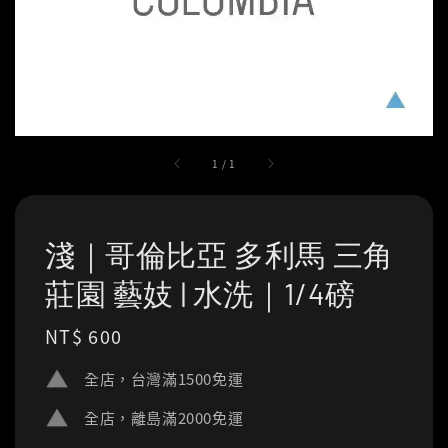
1
/
1
淺｜哥倫比亞 多利馬 三角
莊園 藝妓 | 水洗｜1/4磅
Regular
NT$ 600
price
全店，台灣滿1500免運
全店，離島滿2000免運