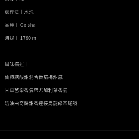
處理法｜水洗
品種｜ Geisha
海拔｜ 1780 m
風味描述｜
仙楂糖酸甜混合番茄梅甜感
甘草芭樂香氣帶尤加利葉香氣
奶油曲奇餅甜香連接烏龍綠茶尾韻