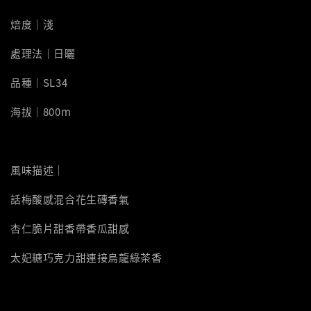
焙度｜淺
處理法｜日曬
品種｜SL34
海拔｜800m
風味描述｜
話梅酸感混合花生磚香氣
杏仁脆片甜香帶香瓜甜感
太妃糖巧克力甜連接烏龍綠茶香