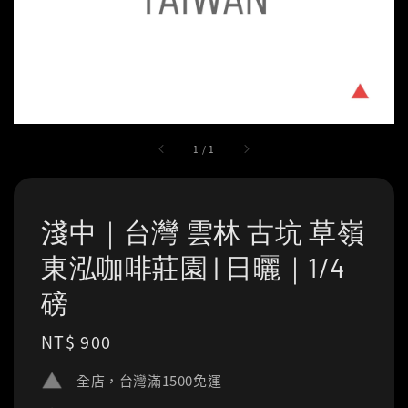
1
/
1
淺中｜台灣 雲林 古坑 草嶺
東泓咖啡莊園 | 日曬｜1/4
磅
Regular
NT$ 900
price
全店，台灣滿1500免運