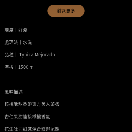
瀏覽更多
焙度｜好淺
處理法｜水洗
品種｜ Typica Mejorado
海拔｜1500 m
風味描述｜
核桃酥甜香帶東方美人茶香
杏仁果甜連接橄欖香氣
花生吐司甜感混合釋迦尾韻