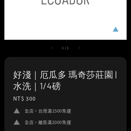
1
/
1
好淺｜厄瓜多 瑪奇莎莊園 |
水洗｜1/4磅
Regular
NT$ 300
price
全店，台灣滿1500免運
全店，離島滿2000免運