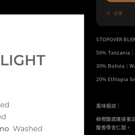
分享
STOPOVER BLE
50% Tanzania
30% Bolivia｜
20% Ethiopia
風味描述｜
柳橙酸感連接蜜
酸香帶杏仁甜。