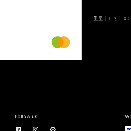
重量｜11g ± 0.5
Follow us
We