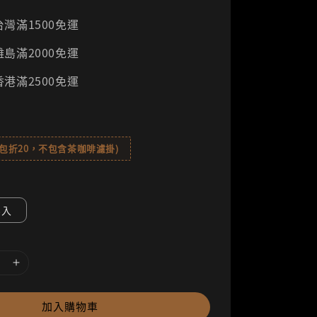
灣滿1500免運
島滿2000免運
港滿2500免運
8包折20，不包含茶咖啡濾掛)
8入
加入購物車