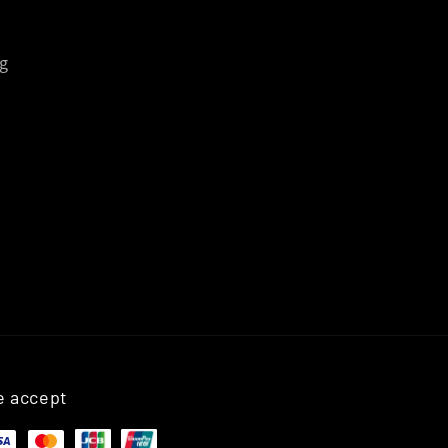
g
 accept