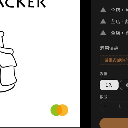
price
全店，台
全店，離
全店，香
適用優惠
濾掛式咖啡(
數量
1入
數量