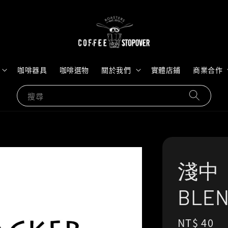
咖啡器具
咖啡選物
關於我們
實體店鋪
商業合作
搜尋
淺中｜
BL
Regular
NT$ 40