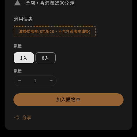
全店，香港滿2500免運
適用優惠
濾掛式咖啡(8包折20，不包含茶咖啡濾掛)
數量
1入
8入
數量
加入購物車
分享