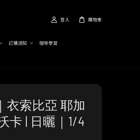
登入
購物車
訂購須知
咖啡學習
｜衣索比亞 耶加
沃卡 | 日曬｜1/4