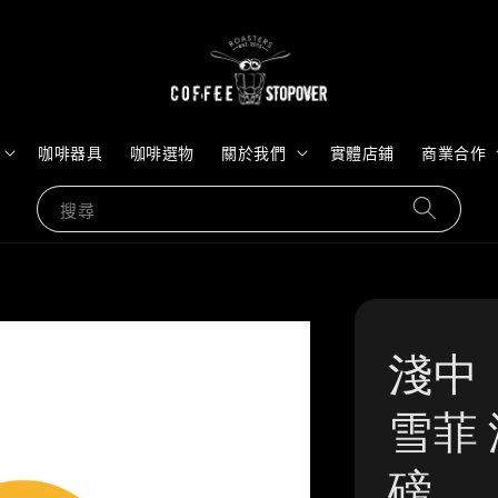
咖啡器具
咖啡選物
關於我們
實體店鋪
商業合作
搜尋
淺中
雪菲 
磅