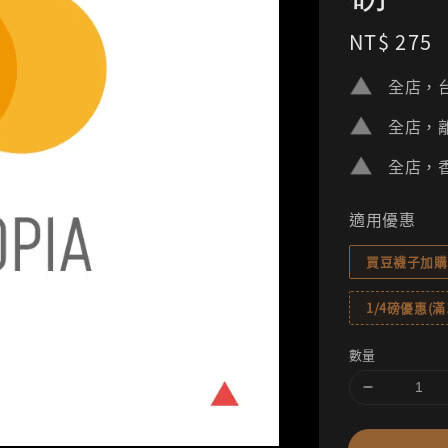
Regular
NT$ 275
price
全店，台
全店，離
全店，香
適用優惠
買豆襪子加購
1/4磅優惠(滿1
數量