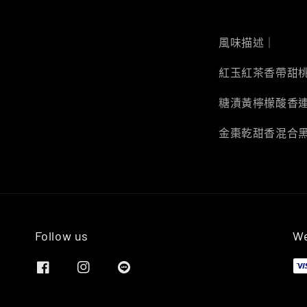
風味描述｜
紅玉紅茶香帶甜
糖漬黃檸檬酸香
金棗乾甜香混合
Follow us
We