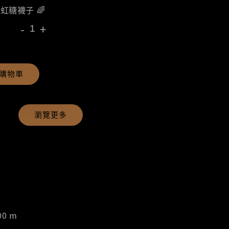
彩虹糖襪子 🌈
-
+
購物車
瀏覽更多
00 m