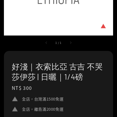
1
/
1
好淺｜衣索比亞 古吉 不哭
莎伊莎 | 日曬｜1/4磅
Regular
NT$ 300
price
全店，台灣滿1500免運
全店，離島滿2000免運