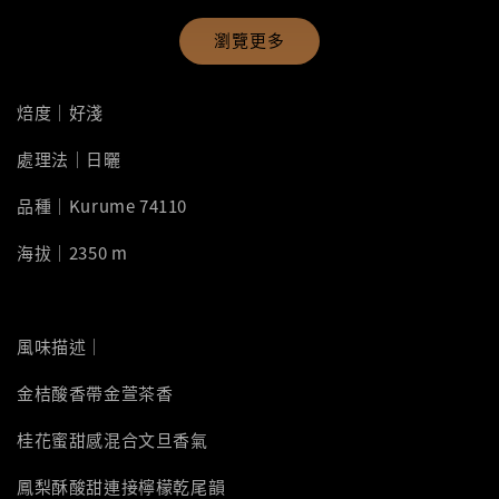
瀏覽更多
焙度｜好淺
處理法｜日曬
品種｜Kurume 74110
海拔｜2350 m
風味描述｜
金桔酸香帶金萱茶香
桂花蜜甜感混合文旦香氣
鳳梨酥酸甜連接檸檬乾尾韻