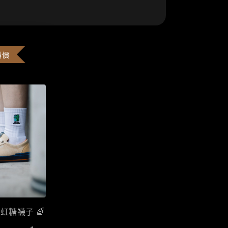
購價
彩虹糖襪子 🌈