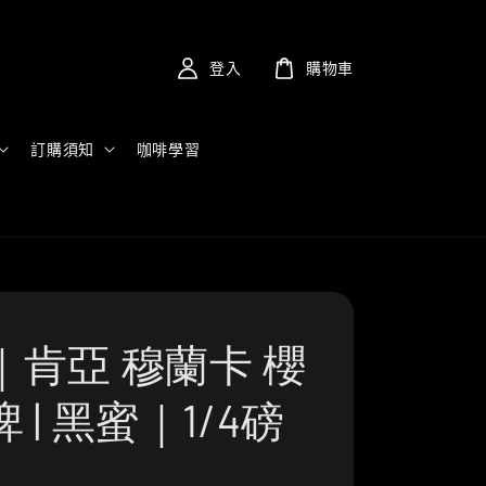
登入
購物車
訂購須知
咖啡學習
｜肯亞 穆蘭卡 櫻
 | 黑蜜｜1/4磅