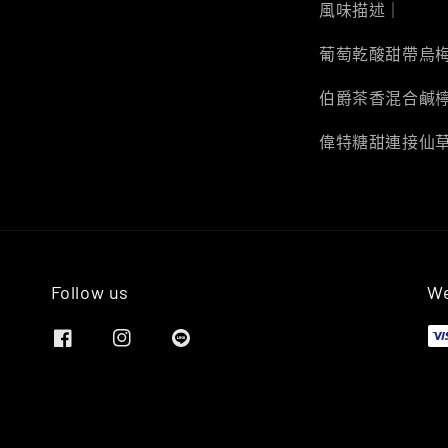
風味描述｜
葡萄乾酸甜帶烏
伯爵茶香混合鹹
偉特糖甜連接仙
Follow us
We