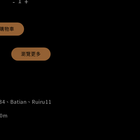
-
+
購物車
瀏覽更多
4、Batian、Ruiru11
00m