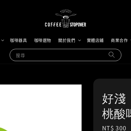
咖啡器具
咖啡選物
關於我們
實體店鋪
商業合作
搜尋
好淺
桃酸啤
Regular
NT$ 300