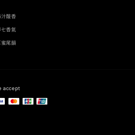
梅汁酸香
檸七香氣
草蜜尾韻
 accept