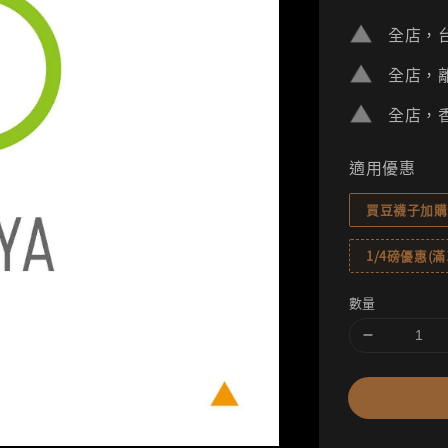
price
全店，台
全店，離
全店，香
適用優惠
買豆襪子加購
1/4磅優惠(滿1
數量