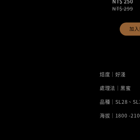
NT$ 250
NT$ 299
加入
焙度｜好淺
處理法｜黑蜜
品種｜SL28、SL3
海拔｜1800 -21