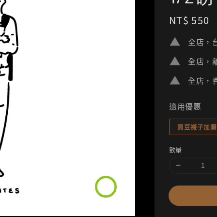
Regular
NT$ 550
price
全店，台
全店，離
全店，香
適用優惠
買豆襪子加購
數量