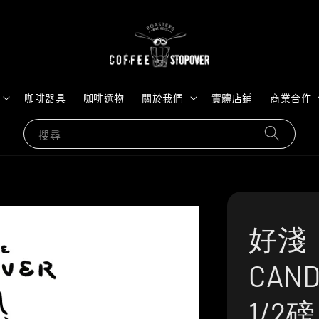
咖啡器具
咖啡選物
關於我們
實體店鋪
商業合作
搜尋
好淺
CAND
1/2磅