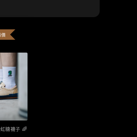
購價
彩虹糖襪子 🌈