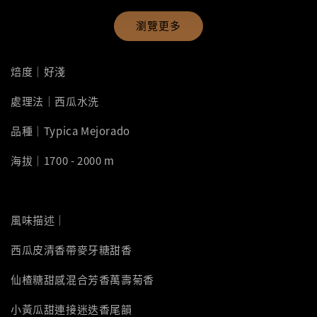
瀏覽更多
焙度｜好淺
處理法｜西瓜水洗
品種｜Typica Mejorado
海拔｜1700 - 2000 m
風味描述｜
西瓜皮清香帶麥牙糖甜香
仙楂糖甜感混合芳香萬壽菊香
小黃瓜甜連接迷迭香尾韻