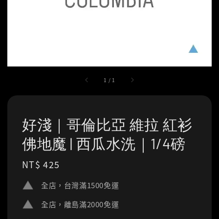
1
/
1
好淺｜哥倫比亞 維拉 紅衫
佛地魔 | 西瓜水洗｜1/4磅
Regular
NT$ 425
price
全店，台灣滿1500免運
全店，離島滿2000免運