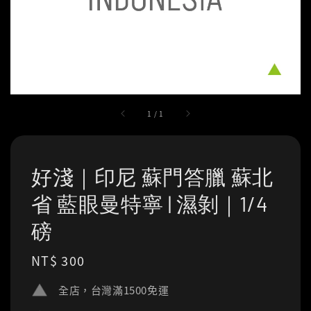
1
/
1
好淺｜印尼 蘇門答臘 蘇北
省 藍眼曼特寧 | 濕剝｜1/4
磅
Regular
NT$ 300
price
全店，台灣滿1500免運