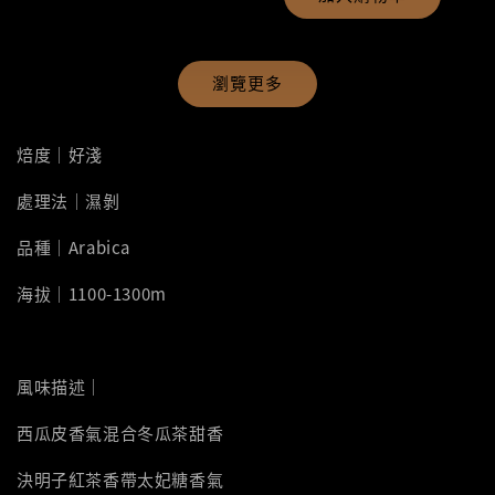
瀏覽更多
焙度｜好淺
處理法｜濕剝
品種｜Arabica
海拔｜1100-1300m
風味描述｜
西瓜皮香氣混合冬瓜茶甜香
決明子紅茶香帶太妃糖香氣