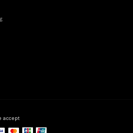
g
 accept