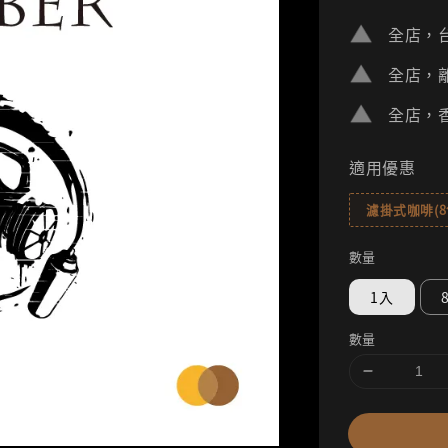
price
全店，台
全店，離
全店，香
適用優惠
濾掛式咖啡(
數量
1入
數量