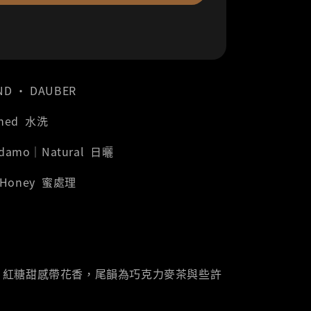
ND ‧ DAUBER
shed 水洗
Sidamo｜Natural 日曬
r｜Honey 蜜處理
，紅糖甜感帶花香，尾韻為巧克力麥茶與些許