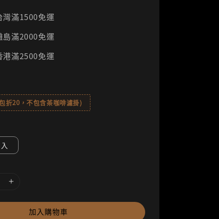
灣滿1500免運
島滿2000免運
港滿2500免運
8包折20，不包含茶咖啡濾掛)
8入
加入購物車