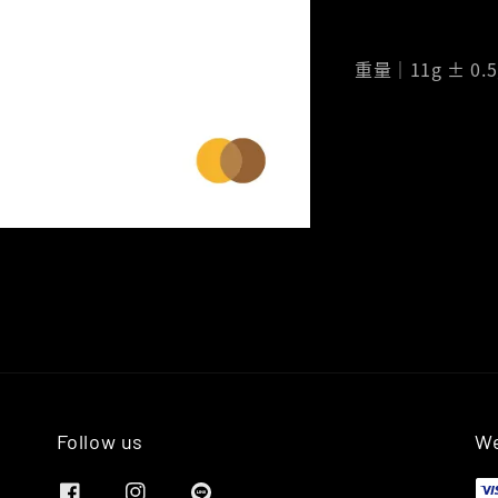
重量｜11g ± 0.5
Follow us
We