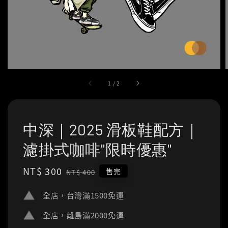
1
/
2
中深｜2025 滑板鞋配方｜
濾掛式咖啡"限時優惠"
Sale
NT$ 300
Regular
售完
NT$ 400
price
price
全店，台灣滿1500免運
全店，離島滿2000免運