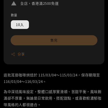
全店，香港滿2500免運
數量
10入
售完
分享
這批耳掛咖啡烘焙於 115/03/04～115/03/24，保存期限至
116/03/04～116/03/24。
為中深焙風味設定，整體口感厚實滑順、苦甜平衡，風味飽
滿卻不厚重，無論是日常飲用、搭配甜點，或喜歡較濃郁咖
啡風格的人都很適合。