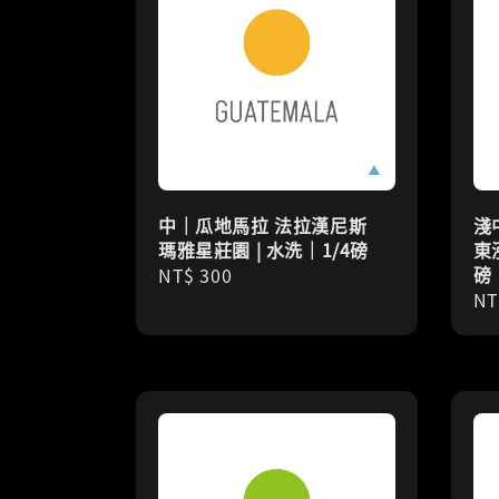
中｜瓜地馬拉 法拉漢尼斯
淺
瑪雅星莊園 | 水洗｜1/4磅
東
磅
Regular
NT$ 300
Re
NT
price
pr