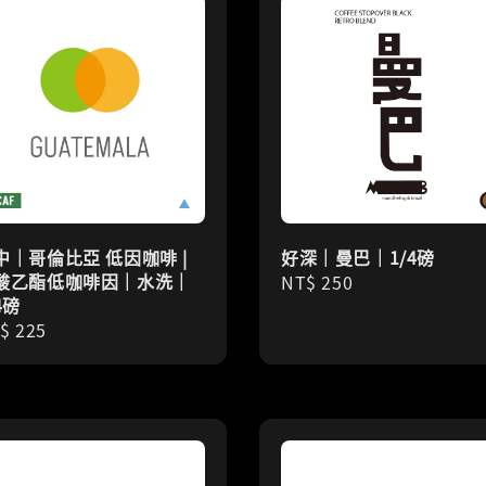
中｜哥倫比亞 低因咖啡 |
好深｜曼巴｜1/4磅
酸乙酯低咖啡因｜水洗｜
Regular
NT$ 250
4磅
price
gular
$ 225
ice