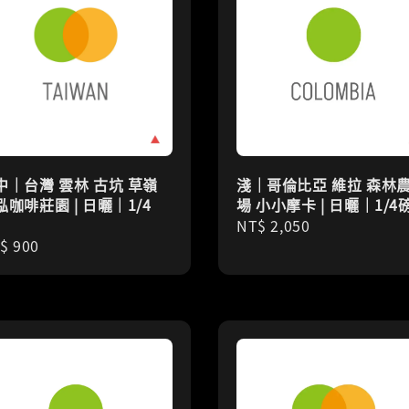
中｜台灣 雲林 古坑 草嶺
淺｜哥倫比亞 維拉 森林
泓咖啡莊園 | 日曬｜1/4
場 小小摩卡 | 日曬｜1/4
Regular
NT$ 2,050
gular
$ 900
price
ice