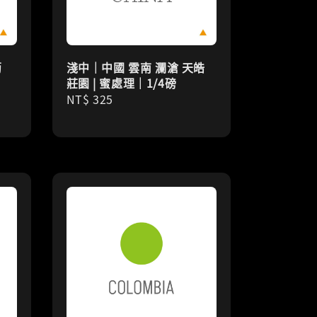
葡
淺中｜中國 雲南 瀾滄 天皓
4
莊園 | 蜜處理｜1/4磅
Regular
NT$ 325
price