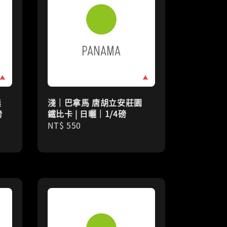
農
淺｜巴拿馬 唐胡立安莊園
磅
鐵比卡 | 日曬｜1/4磅
Regular
NT$ 550
price