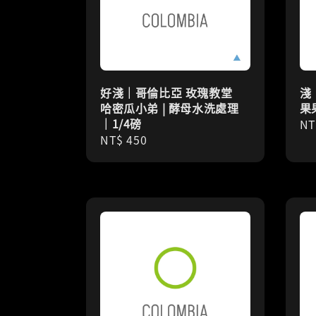
好淺｜哥倫比亞 玫瑰教堂
淺
哈密瓜小弟 | 酵母水洗處理
果
｜1/4磅
Re
NT
Regular
NT$ 450
pr
price