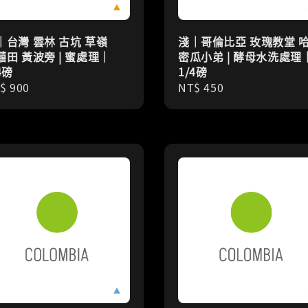
｜台灣 雲林 古坑 草嶺
淺｜哥倫比亞 玫瑰教堂 
囍田 黃波旁 | 蜜處理｜
密瓜小弟 | 酵母水洗處理
4磅
1/4磅
gular
$ 900
Regular
NT$ 450
ice
price