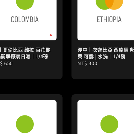
｜哥倫比亞 維拉 百花艷
淺中｜衣索比亞 西達馬 
 熱衝擊厭氧日曬｜1/4磅
貝 可露 | 水洗｜1/4磅
gular
$ 650
Regular
NT$ 300
ice
price