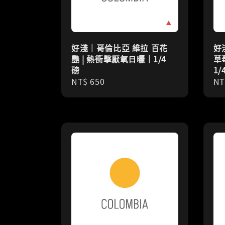
好淺｜哥倫比亞 維拉 百花
好
艷 | 熱衝擊厭氧日曬｜1/4
草
磅
1/
Regular
NT$ 650
Re
NT
price
pr