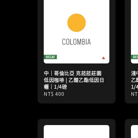
中｜哥倫比亞 克菈菈莊園
淺
低因咖啡 | 乙酸乙酯低因日
乙
曬｜1/4磅
1/
Regular
NT$ 400
Re
NT
price
pr