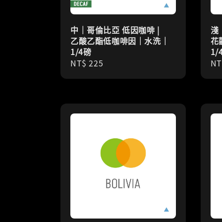
中｜哥倫比亞 低因咖啡 |
淺
乙酸乙酯低咖啡因｜水洗｜
花
1/4磅
1/
Regular
NT$ 225
Re
NT
price
pr