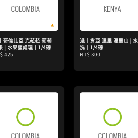
｜哥倫比亞 克菈菈 葡萄
淺｜肯亞 涅里 涅里山 | 
果 | 水果蜜處理｜1/4磅
洗｜1/4磅
gular
$ 425
Regular
NT$ 300
ice
price