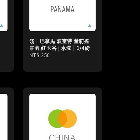
水
淺｜巴拿馬 波奎特 蕾莉達
莊園 紅玉谷 | 水洗｜1/4磅
Regular
NT$ 250
price