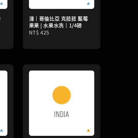
哈
淺｜哥倫比亞 克菈菈 藍莓
｜
果果 | 水果水洗｜1/4磅
Regular
NT$ 425
price