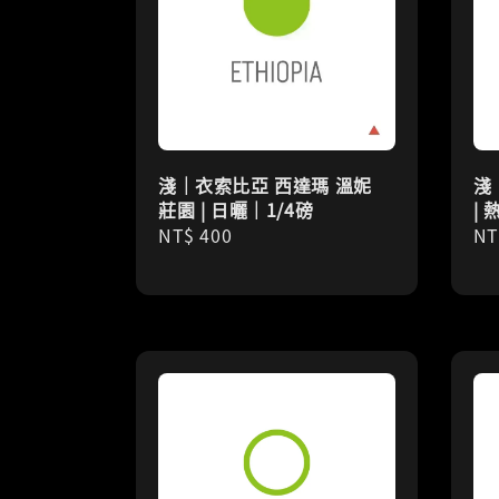
淺｜衣索比亞 西達瑪 溫妮
淺
莊園 | 日曬｜1/4磅
|
Regular
NT$ 400
Re
NT
price
pr