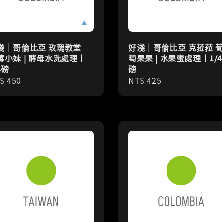
淺｜哥倫比亞 玫瑰教堂
好淺｜哥倫比亞 克菈菈 
莓小妹 | 酵母水洗處理｜
萄果果 | 水果蜜處理｜1/
4磅
磅
gular
$ 450
Regular
NT$ 425
ice
price