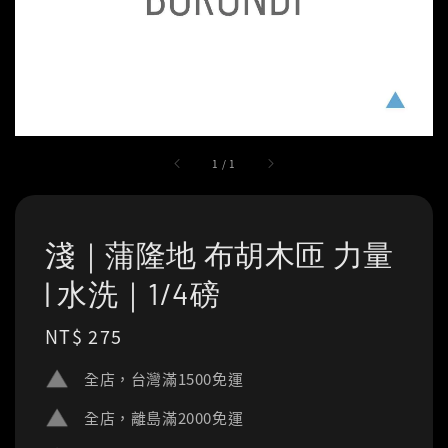
1
/
1
淺｜蒲隆地 布胡木匝 力量
| 水洗｜1/4磅
Regular
NT$ 275
price
全店，台灣滿1500免運
全店，離島滿2000免運