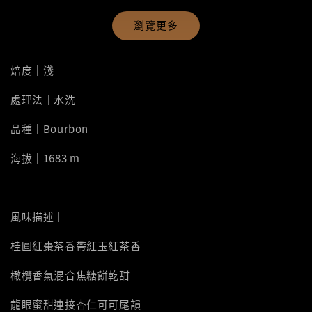
瀏覽更多
焙度｜淺
處理法｜水洗
品種｜Bourbon
海拔｜1683 m
風味描述｜
桂圓紅棗茶香帶紅玉紅茶香
橄欖香氣混合焦糖餅乾甜
龍眼蜜甜連接杏仁可可尾韻