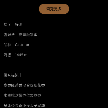
瀏覽更多
焙度｜好淺
處理法｜雙重厭氧蜜
品種｜Catimor
海拔｜1445 m
風味描述｜
麥香紅茶香混合玫瑰花香
水蜜桃甜帶杏仁果甜香
烏龍茶葉香連接栗子尾韻