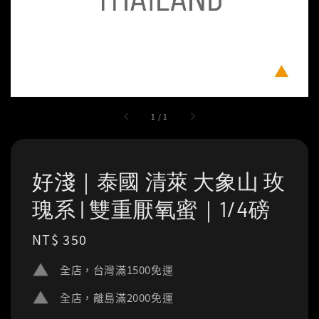
1
/
1
好淺｜泰國 清萊 大象山 玫
瑰系 | 雙重厭氧蜜｜1/4磅
Regular
NT$ 350
price
全店，台灣滿1500免運
全店，離島滿2000免運