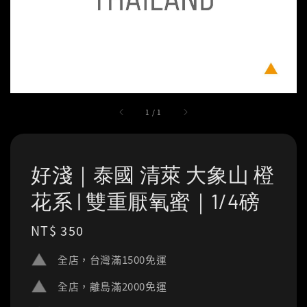
1
/
1
好淺｜泰國 清萊 大象山 橙
花系 | 雙重厭氧蜜｜1/4磅
Regular
NT$ 350
price
全店，台灣滿1500免運
全店，離島滿2000免運