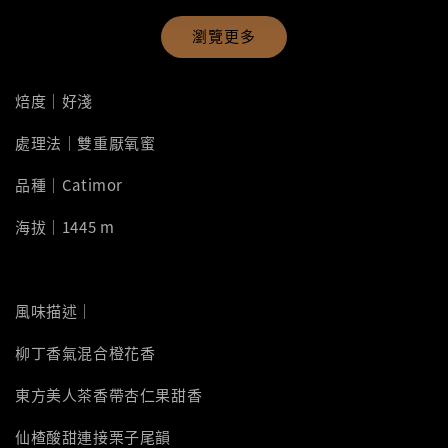
瀏覽更多
焙度｜好淺
處理法｜雙重厭氧蜜
品種｜Catimor
海拔｜1445 m
風味描述｜
柳丁香氣混合橙花香
東方美人茶香帶杏仁果甜香
仙楂酸甜連接栗子尾韻