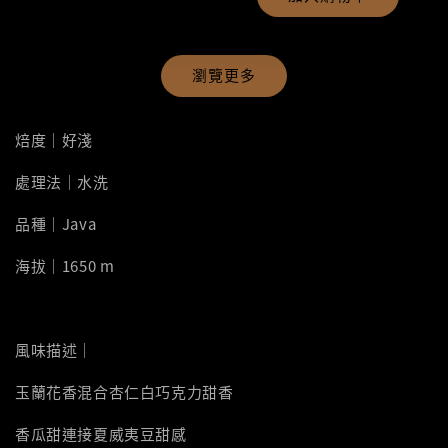
瀏覽更多
焙度｜好淺
處理法｜水洗
品種｜Java
海拔｜1650 m
風味描述｜
玉蘭花香混合杏仁白巧克力甜香
香瓜甜連接夏威夷豆甜感