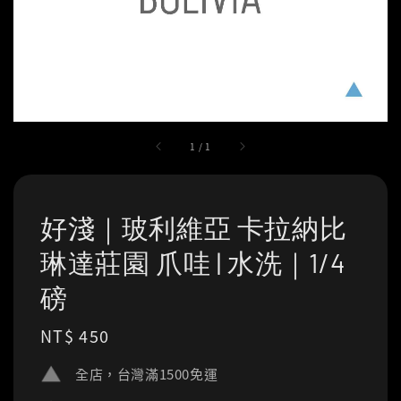
1
/
1
好淺｜玻利維亞 卡拉納比
琳達莊園 爪哇 | 水洗｜1/4
磅
Regular
NT$ 450
price
全店，台灣滿1500免運