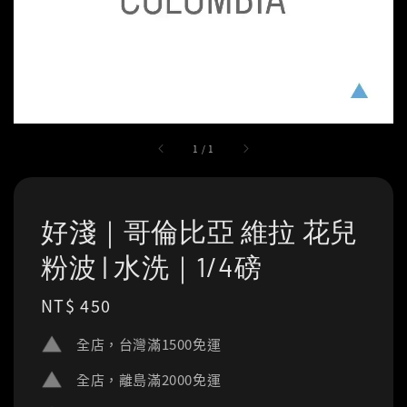
1
/
1
好淺｜哥倫比亞 維拉 花兒
粉波 | 水洗｜1/4磅
Regular
NT$ 450
price
全店，台灣滿1500免運
全店，離島滿2000免運