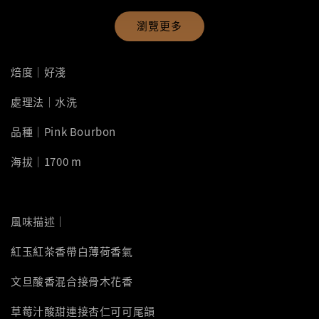
瀏覽更多
焙度｜好淺
處理法｜水洗
品種｜Pink Bourbon
海拔｜1700 m
風味描述｜
紅玉紅茶香帶白薄荷香氣
文旦酸香混合接骨木花香
草莓汁酸甜連接杏仁可可尾韻