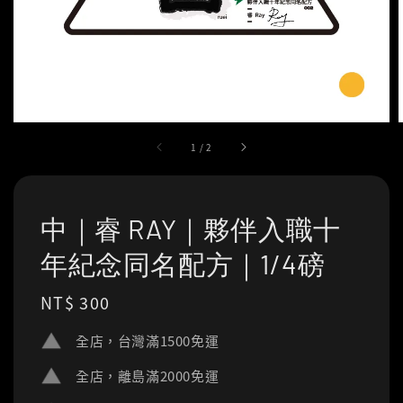
1
/
2
中｜睿 RAY｜夥伴入職十
年紀念同名配方｜1/4磅
Regular
NT$ 300
price
全店，台灣滿1500免運
全店，離島滿2000免運