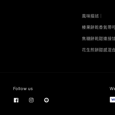
風味描述｜
榛果餅乾香氣帶
焦糖餅乾甜連接
花生煎餅甜感混
Follow us
We