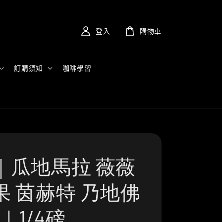
登入
購物車
訂購須知
咖啡學習
｜瓜地馬拉 薇薇
果 茵赫特 乃地佛
洗｜1/4磅