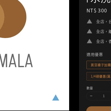
Regular
NT$ 300
price
全店，台
全店，離
全店，香
適用優惠
買豆襪子加購
1/4磅優惠(滿1
數量