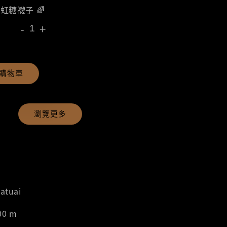
彩虹糖襪子 🌈
-
+
購物車
瀏覽更多
atuai
00 m