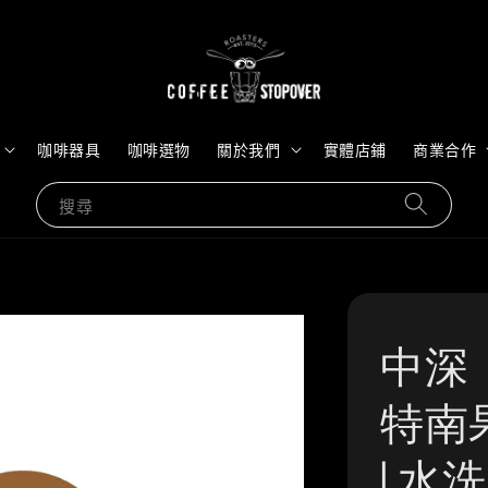
咖啡器具
咖啡選物
關於我們
實體店鋪
商業合作
搜尋
中深
特南
| 水