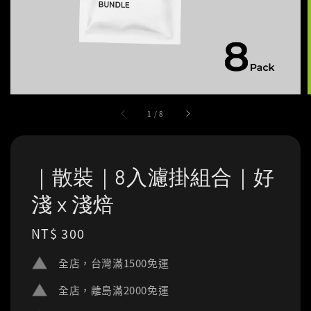
1
/
8
｜散裝｜8入濾掛組合｜好
淺 x 淺焙
Regular
NT$ 300
price
全店，台灣滿1500免運
全店，離島滿2000免運