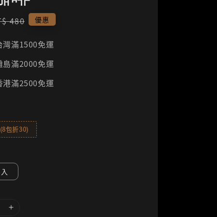
egular
優惠
T$ 480
rice
灣滿1500免運
島滿2000免運
港滿2500免運
8包折30)
8入