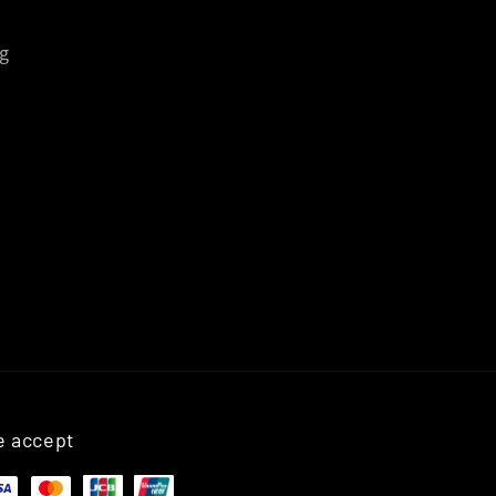
g
 accept