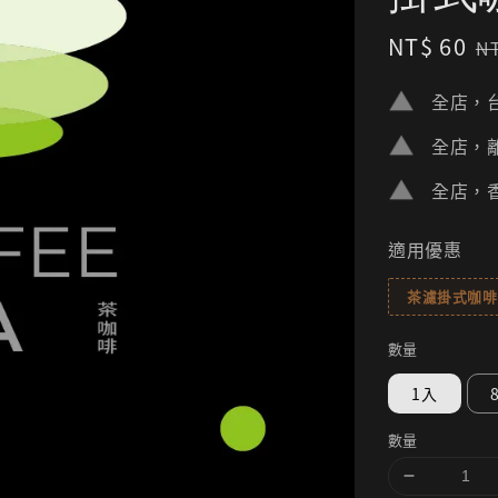
Sale
NT$ 60
R
N
price
p
全店，台
全店，離
全店，香
適用優惠
茶濾掛式咖啡(
數量
1入
數量