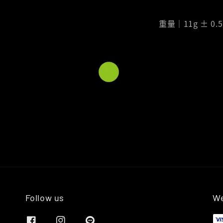
重量｜11g ± 0.5
Follow us
We