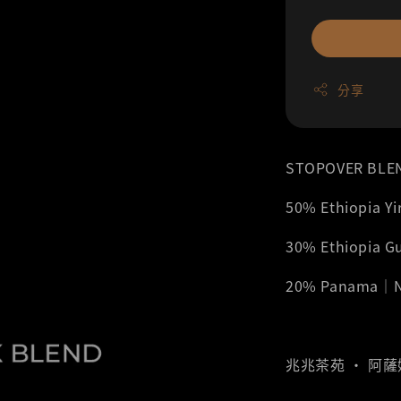
分享
STOPOVER BLE
50% Ethiopia 
30% Ethiopia 
20% Panama｜N
兆兆茶苑 ‧ 阿