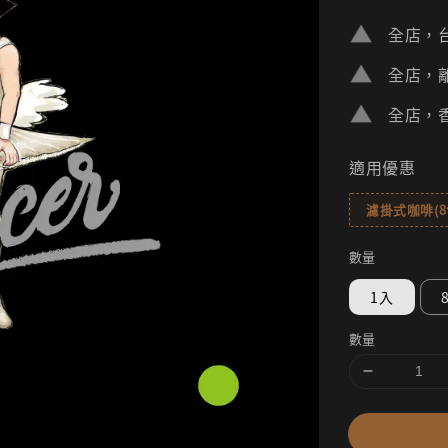
price
全店，台
全店，離
全店，香
適用優惠
濾掛式咖啡(
數量
1入
數量