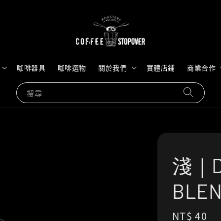
咖啡器具
咖啡選物
關於我們
實體店鋪
商業合作
搜尋
淺｜D
BL
Regular
NT$ 40