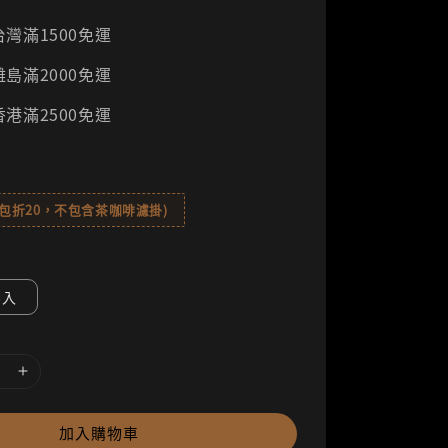
灣滿1500免運
島滿2000免運
港滿2500免運
8包折20，不包含茶咖啡濾掛)
8入
加入購物車