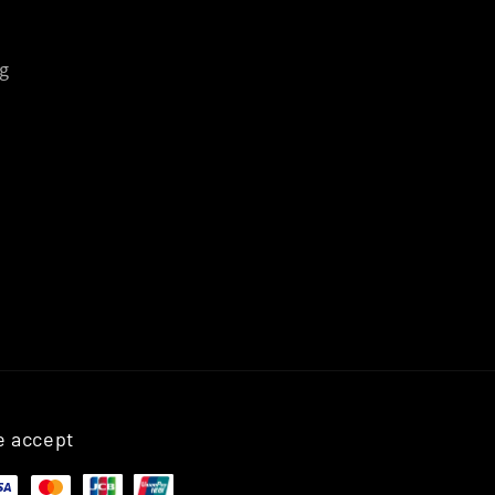
g
 accept