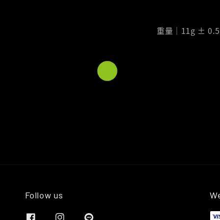
重量｜11g ± 0.5
Follow us
We