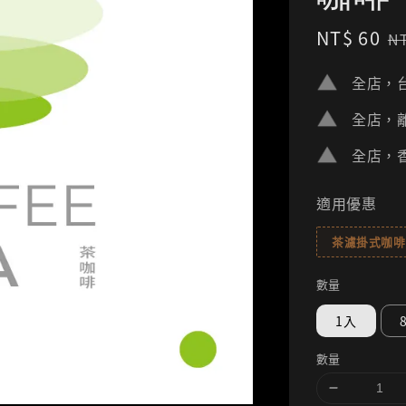
Sale
NT$ 60
R
N
price
p
全店，台
全店，離
全店，香
適用優惠
茶濾掛式咖啡(
數量
1入
數量