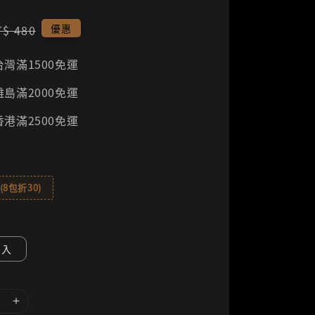
egular
優惠
T$ 480
rice
灣滿1500免運
島滿2000免運
港滿2500免運
8包折30)
8入