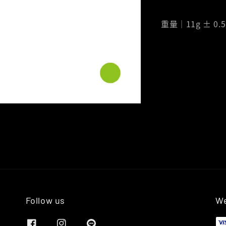
重量｜11g ± 0.5
Follow us
We