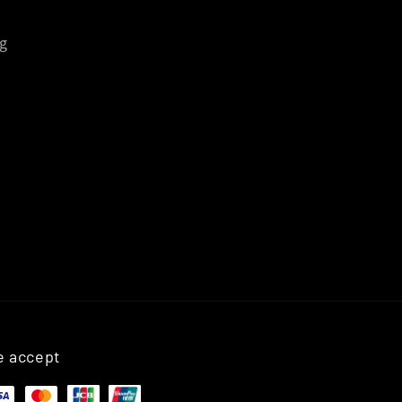
g
 accept