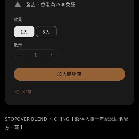
全店，香港滿2500免運
數量
1入
8入
數量
加入購物車
分享
STOPOVER BLEND ‧ CHING【 夥伴入職十年紀念同名配
方．瑾 】